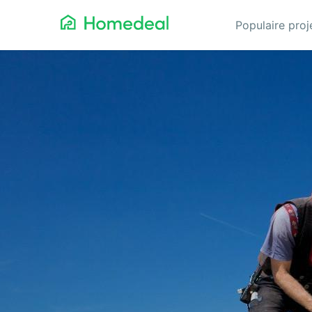
Populaire pro
Aanbouw
Ga
Airco
Gev
Architect
Gla
Asbest verwijderen
He
Badkamerspecialist
Inb
Bestraten
Iso
Cv-ketel
Keu
Dakbedekking
Koz