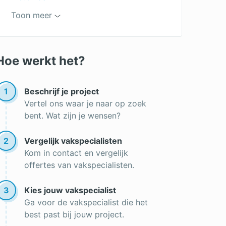
Lekkage dak
Toon meer
Dakbedekking kosten
Dakbeschot vervangen
Dakgootbescherming
Hoe werkt het?
Hemelwaterafvoer plat dak
Lichtkoepel plat dak plaatsen
1
Beschrijf je project
Vertel ons waar je naar op zoek
Dakleer reparatie
bent. Wat zijn je wensen?
Vloeibare dakbedekking
2
Vergelijk vakspecialisten
Dakdekker
Kom in contact en vergelijk
Dakleer branden
offertes van vakspecialisten.
Zinken dak
3
Kies jouw vakspecialist
Bitumen dakbedekking
Ga voor de vakspecialist die het
best past bij jouw project.
Dakleer verwijderen