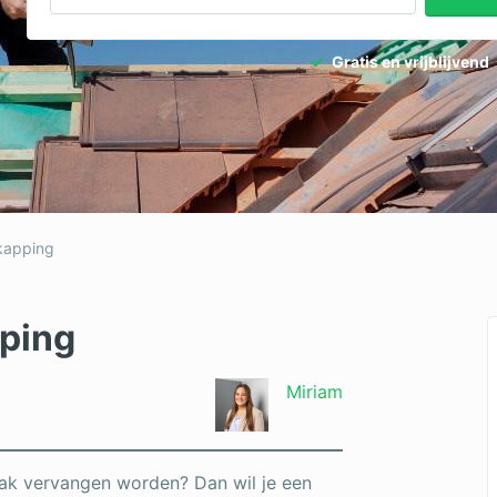
dpalen
Tuinaanleg
Gratis en vrijblijvend
dgieter
Tuinonderhoud
ediertebestrijding
Ventilatie
kapping
ping
Miriam
ak vervangen worden? Dan wil je een