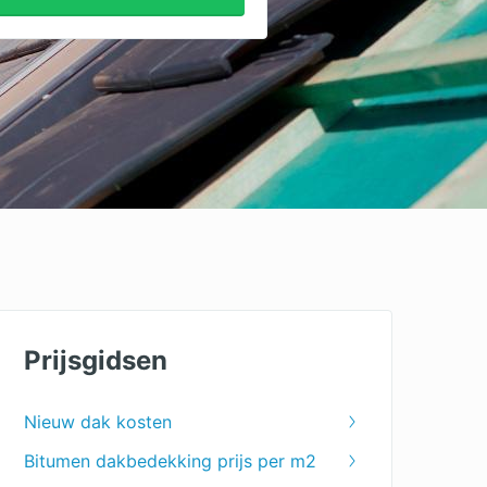
Prijsgidsen
Nieuw dak kosten
Bitumen dakbedekking prijs per m2