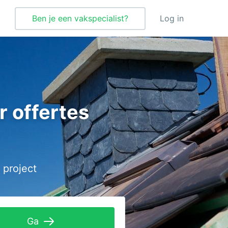
Ben je een vakspecialist?
Log in
Verbouwing
Vloeren
r offertes
Vloerverwarming
Vochtbestrijding
Warmtepomp
 project
Wellness
Zonnepanelen
Zonwering
Ga