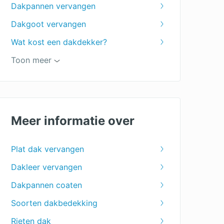
Dakpannen vervangen
Dakgoot vervangen
Wat kost een dakdekker?
Dakgoot schoonmaken prijs
Toon meer
Dakrenovatie
Dakreparatie
Dakbedekking schuur prijs
Meer informatie over
Dakonderhoud kosten
Plat dak vervangen
PVC dakbedekking
Dakleer vervangen
Groendak kosten
Dakpannen coaten
Rietdekkersbedrijf prijzen
Soorten dakbedekking
Prijzen EPDM dakbedekking
Rieten dak
Kosten rieten dak