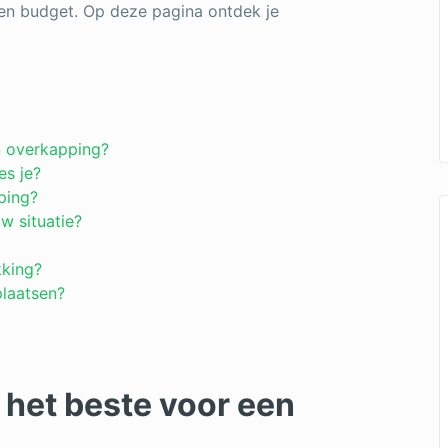
en budget. Op deze pagina ontdek je
n overkapping?
es je?
ping?
w situatie?
kking?
plaatsen?
het beste voor een