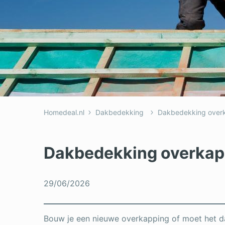
Dakkapel
Laa
Dakraam
Loo
Elektricien
Ong
Homedeal.nl
Dakbedekking
Dakbedekking over
Dakbedekking overkap
29/06/2026
Bouw je een nieuwe overkapping of moet het d