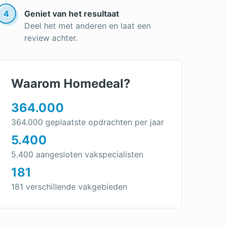
Dakplaten
4
Geniet van het resultaat
Leien dak
Deel het met anderen en laat een
review achter.
Witte dakbedekking
Daklekkage opsporen
Dakbedekking plat dak
Waarom Homedeal?
Dakdekkersbedrijf
364.000
Dakpannen kopen
364.000 geplaatste opdrachten per jaar
Goedkope dakbedekking
5.400
Onderhoud rieten dak
5.400 aangesloten vakspecialisten
181
Nieuwe dakbedekking over oude
181 verschillende vakgebieden
Dakbedekking vervangen
Dakpannen leggen