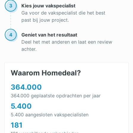
3
Kies jouw vakspecialist
Zinken dak
Ga voor de vakspecialist die het best
past bij jouw project.
Bitumen dakbedekking
Dakleer verwijderen
4
Geniet van het resultaat
Deel het met anderen en laat een review
Dakplaten
achter.
Leien dak
Witte dakbedekking
Waarom Homedeal?
Daklekkage opsporen
364.000
Dakbedekking plat dak
364.000 geplaatste opdrachten per jaar
5.400
Dakdekkersbedrijf
5.400 aangesloten vakspecialisten
Dakpannen kopen
181
Goedkope dakbedekking