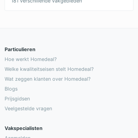
181 verschillende vakgebieden
Onderhoud rieten dak
Nieuwe dakbedekking over oude
Dakbedekking vervangen
Dakpannen leggen
Particulieren
Hoe werkt Homedeal?
Welke kwaliteitseisen stelt Homedeal?
Wat zeggen klanten over Homedeal?
Blogs
Prijsgidsen
Veelgestelde vragen
Vakspecialisten