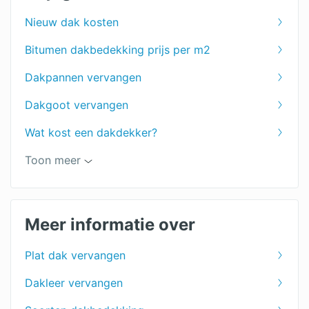
Nieuw dak kosten
Bitumen dakbedekking prijs per m2
Dakpannen vervangen
Dakgoot vervangen
Wat kost een dakdekker?
Dakgoot schoonmaken prijs
Toon meer
Dakrenovatie
Dakreparatie
Meer informatie over
Dakbedekking schuur prijs
Plat dak vervangen
Dakonderhoud kosten
Dakleer vervangen
PVC dakbedekking