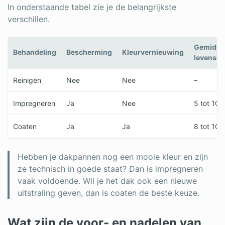
In onderstaande tabel zie je de belangrijkste
verschillen.
Gemidde
Behandeling
Bescherming
Kleurvernieuwing
levensd
Reinigen
Nee
Nee
–
Impregneren
Ja
Nee
5 tot 10 j
Coaten
Ja
Ja
8 tot 10 j
Hebben je dakpannen nog een mooie kleur en zijn
ze technisch in goede staat? Dan is impregneren
vaak voldoende. Wil je het dak ook een nieuwe
uitstraling geven, dan is coaten de beste keuze.
Wat zijn de voor- en nadelen van