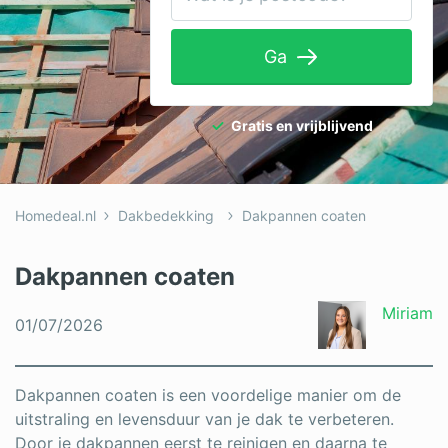
Tuinaanleg
Ga
Ventilatie
Warmtepomp
Gratis en vrijblijvend
Wellness
Zonnepanelen
Homedeal.nl
Dakbedekking
Dakpannen coaten
Overige projecten
Dakpannen coaten
Ben je een vakspecialist?
Miriam
01/07/2026
Log in
Dakpannen coaten is een voordelige manier om de
uitstraling en levensduur van je dak te verbeteren.
Door je dakpannen eerst te reinigen en daarna te