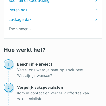
Soorten dakbedekking
Groendak kosten
Rieten dak
Rietdekkersbedrijf prijzen
Lekkage dak
Prijzen EPDM dakbedekking
Dakbeschot vervangen
Toon meer
Kosten rieten dak
Dakgootbescherming
Dakbedekking kosten
Hemelwaterafvoer plat dak
Hoe werkt het?
Lichtkoepel plat dak plaatsen
1
Beschrijf je project
Dakbedekking overkapping
Vertel ons waar je naar op zoek bent.
Wat zijn je wensen?
Dakleer reparatie
Vloeibare dakbedekking
2
Vergelijk vakspecialisten
Kom in contact en vergelijk offertes van
Dakdekker
vakspecialisten.
Dakleer branden