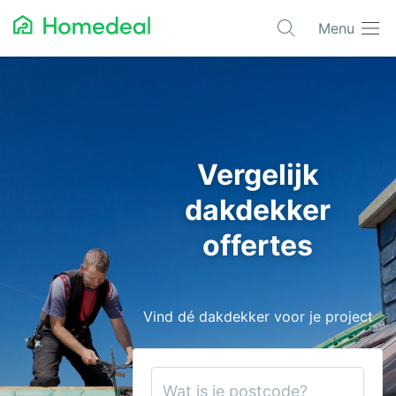
Menu
Populaire projecten
Asbest verwijderen
Dakbedekking
Vergelijk
Dakkapel
dakdekker
Glas
offertes
Isolatie
Kozijnen
Vind dé dakdekker voor je project
Laadpalen
Schilderwerk