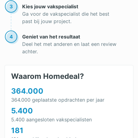
3
Kies jouw vakspecialist
Dakleer branden
Ga voor de vakspecialist die het best
past bij jouw project.
Zinken dak
Bitumen dakbedekking
4
Geniet van het resultaat
Deel het met anderen en laat een review
Dakleer verwijderen
achter.
Dakplaten
Leien dak
Waarom Homedeal?
Witte dakbedekking
364.000
Daklekkage opsporen
364.000 geplaatste opdrachten per jaar
5.400
Dakbedekking plat dak
5.400 aangesloten vakspecialisten
Dakpannen kopen
181
Goedkope dakbedekking