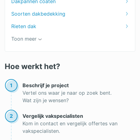
Dakpannen coaten
Groendak kosten
Soorten dakbedekking
Rietdekkersbedrijf prijzen
Rieten dak
Prijzen EPDM dakbedekking
Lekkage dak
Toon meer
Kosten rieten dak
Dakbeschot vervangen
Dakbedekking kosten
Dakgootbescherming
Hoe werkt het?
Hemelwaterafvoer plat dak
1
Beschrijf je project
Lichtkoepel plat dak plaatsen
Vertel ons waar je naar op zoek bent.
Wat zijn je wensen?
Dakbedekking overkapping
Dakleer reparatie
2
Vergelijk vakspecialisten
Kom in contact en vergelijk offertes van
Vloeibare dakbedekking
vakspecialisten.
Dakdekker