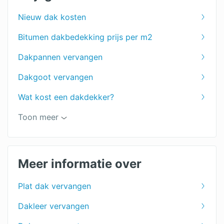
Nieuw dak kosten
Bitumen dakbedekking prijs per m2
Dakpannen vervangen
Dakgoot vervangen
Wat kost een dakdekker?
Dakgoot schoonmaken prijs
Toon meer
Dakrenovatie
Dakreparatie
Meer informatie over
Dakbedekking schuur prijs
Plat dak vervangen
Dakonderhoud kosten
Dakleer vervangen
PVC dakbedekking