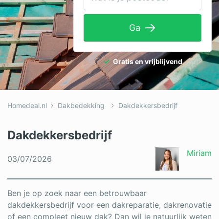
Tuinaanleg
Ga
Ventilatie
Warmtepomp
Gratis en vrijblijvend
Wellness
Zonnepanelen
Homedeal.nl
Dakbedekking
Dakdekkersbedrijf
Overige projecten
Dakdekkersbedrijf
Ben je een vakspecialist?
Miriam
03/07/2026
Log in
Ben je op zoek naar een betrouwbaar
dakdekkersbedrijf voor een dakreparatie, dakrenovatie
of een compleet nieuw dak? Dan wil je natuurlijk weten