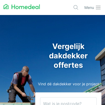
Menu
Populaire projecten
Asbest verwijderen
Dakbedekking
Vergelijk
Dakkapel
dakdekker
Glas
offertes
Isolatie
Kozijnen
Vind dé dakdekker voor je project
Laadpalen
Schilderwerk